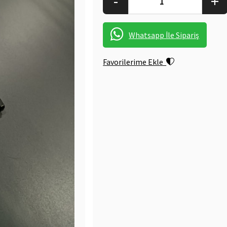
-
+
Whatsapp İle Sipariş
Favorilerime Ekle