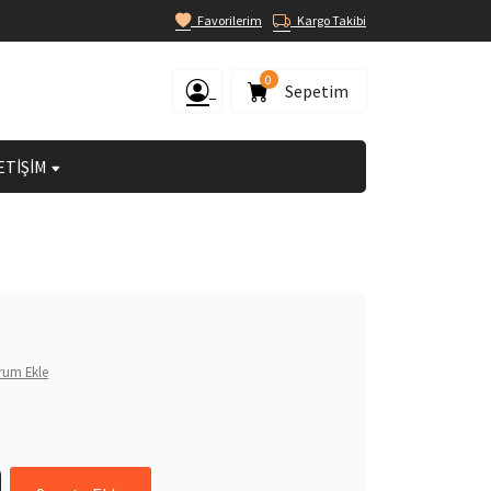
Favorilerim
Kargo Takibi
0
Sepetim
ETİŞİM
rum Ekle