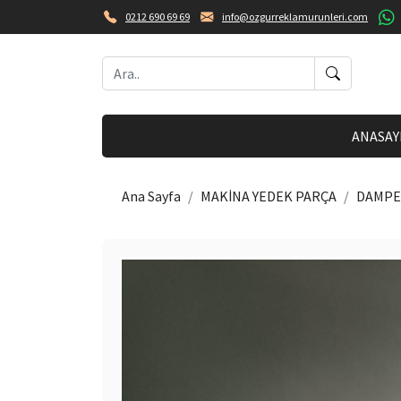
0212 690 69 69
info@ozgurreklamurunleri.com
ANASAY
Ana Sayfa
MAKİNA YEDEK PARÇA
DAMPE