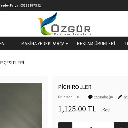
Yedek Parça : 0538 818 75 32
FA
MAKİNA YEDEK PARÇA
REKLAM ÜRÜNLERİ
İL
R ÇEŞİTLERİ
PİCH ROLLER
Ürün Kodu : 018
Yorumlar (0)
Yo
1,125.00 TL
+Kdv